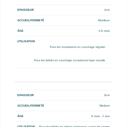
Epaisseur
Accueil/Fermeté
Âge
Utilisation
4cm
Moelleux
0-6 mois
Pour les nourrissons en couchage régulier
Pour les bébés en couchage occasionnel type nacelle
6cm
Medium
6 mois - 1 ans
Pour les bébés en pleine croissance, avant de passer