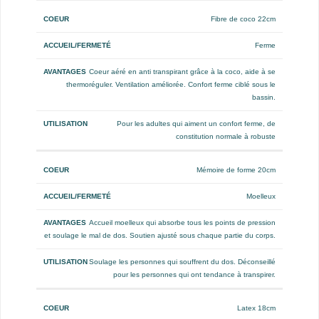
Fibre de coco 22cm
Ferme
Coeur aéré en anti transpirant grâce à la coco, aide à se
thermoréguler. Ventilation améliorée. Confort ferme ciblé sous le
bassin.
Pour les adultes qui aiment un confort ferme, de
constitution normale à robuste
Mémoire de forme 20cm
Moelleux
Accueil moelleux qui absorbe tous les points de pression
et soulage le mal de dos. Soutien ajusté sous chaque partie du corps.
Soulage les personnes qui souffrent du dos. Déconseillé
pour les personnes qui ont tendance à transpirer.
Latex 18cm