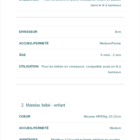
dans le lit à barreaux
8cm
Medium/Ferme
6 mois - 2 ans
Pour les bébés en croissance, compatible aussi en lit à
barreaux
2. Matelas bébé - enfant
Coeur
Accueil/Fermeté
Avantages
Utilisation
Mousse HR35kg 10-12cm
Medium
Moelleux à l'accueil et ferme médium en soutien,