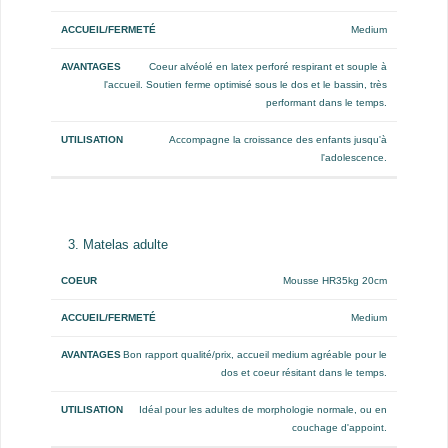
Medium
Coeur alvéolé en latex perforé respirant et souple à
l'accueil. Soutien ferme optimisé sous le dos et le bassin, très
performant dans le temps.
Accompagne la croissance des enfants jusqu'à
l'adolescence.
3. Matelas adulte
Coeur
Accueil/Fermeté
Avantages
Utilisation
Mousse HR35kg 20cm
Medium
Bon rapport qualité/prix, accueil medium agréable pour le
dos et coeur résitant dans le temps.
Idéal pour les adultes de morphologie normale, ou en
couchage d'appoint.