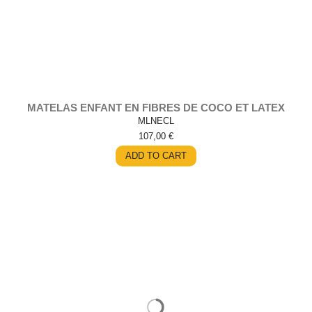
MATELAS ENFANT EN FIBRES DE COCO ET LATEX
MLNECL
NATUREL
107,00 €
ADD TO CART