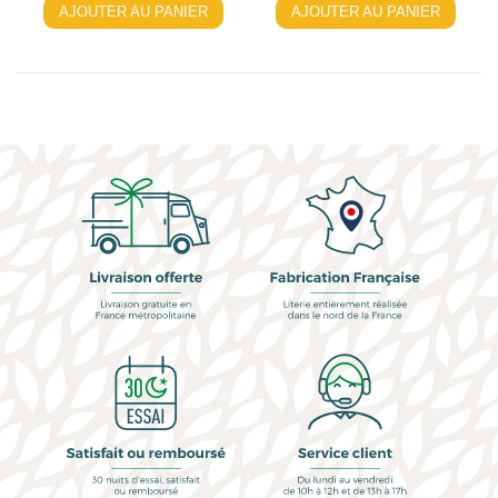
AJOUTER AU PANIER
AJOUTER AU PANIER