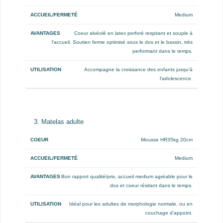
Medium
Coeur alvéolé en latex perforé respirant et souple à
l'accueil. Soutien ferme optimisé sous le dos et le bassin, très
performant dans le temps.
Accompagne la croissance des enfants jusqu'à
l'adolescence.
3. Matelas adulte
Coeur
Accueil/Fermeté
Avantages
Utilisation
Mousse HR35kg 20cm
Medium
Bon rapport qualité/prix, accueil medium agréable pour le
dos et coeur résitant dans le temps.
Idéal pour les adultes de morphologie normale, ou en
couchage d'appoint.